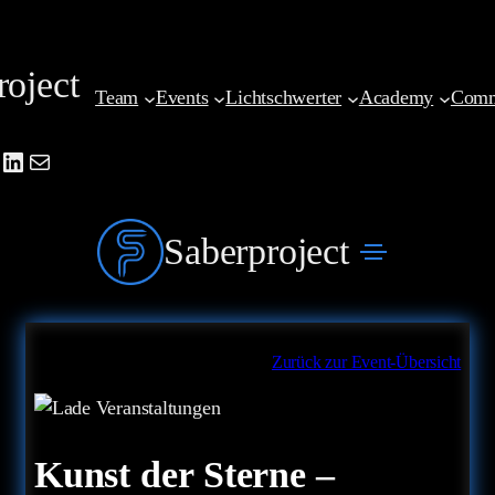
Zum
Inhalt
roject
springen
Team
Events
Lichtschwerter
Academy
Comm
be
agram
cebook
LinkedIn
Mail
Saberproject
Zurück zur Event-Übersicht
Kunst der Sterne –