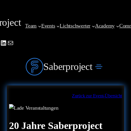
Zum
Inhalt
roject
springen
Team
Events
Lichtschwerter
Academy
Comm
be
agram
cebook
LinkedIn
Mail
Saberproject
Zurück zur Event-Übersicht
20 Jahre Saberproject