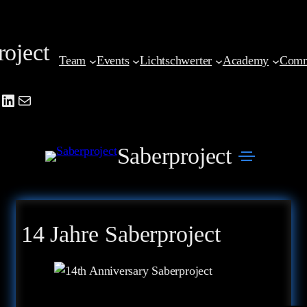
Zum
Inhalt
roject
springen
Team
Events
Lichtschwerter
Academy
Comm
be
agram
cebook
LinkedIn
Mail
Saberproject
14 Jahre Saberproject