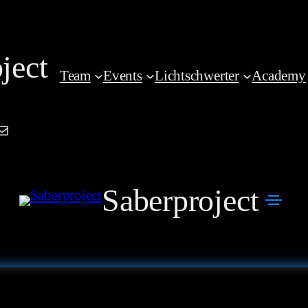
ject
Team
Events
Lichtschwerter
Academy
am
book
kedIn
Mail
Saberproject