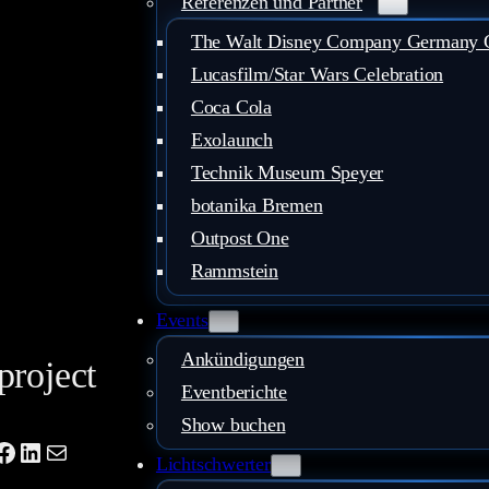
Referenzen und Partner
The Walt Disney Company Germany
Lucasfilm/Star Wars Celebration
Coca Cola
Exolaunch
Technik Museum Speyer
botanika Bremen
Outpost One
Rammstein
Events
Ankündigungen
project
Eventberichte
Show buchen
ube
tagram
Facebook
LinkedIn
Mail
Lichtschwerter