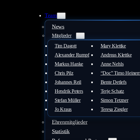
Zum
Inhalt
Team
springen
News
Mitglieder
Tim Dagott
Mary Klettke
Alexander Rumpf
Andreas Klettke
Markus Hanke
Anne Nehls
Chris Pilz
“Doc” Timo Heine
Johannes Reil
Bente Detlefs
Hendrik Peters
Terje Schatz
Stefan Müller
Simon Tetzner
Jo Kraus
Teresa Ziegler
Ehrenmitglieder
Statistik